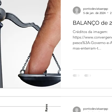
pontodevistaarqsp
5 de jan. de 2024
2
BALANÇO de 202
Créditos da imagem:
https://www.convergenc
pesos%3A-Governo-e-A
mas-enterram-t...
lhar seu ponto de vista envie seu texto para
dir
ós análise, seu comentário poderá ser publicado
pontodevistaarqsp