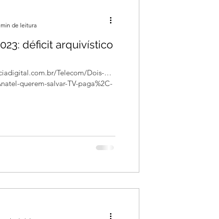
 min de leitura
3: déficit arquivístico
iadigital.com.br/Telecom/Dois-
natel-querem-salvar-TV-paga%2C-
etoria@arqsp.org.br
.
.